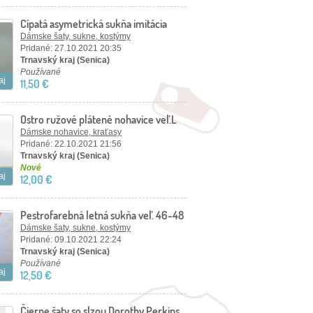
Cípatá asymetrická sukňa imitácia
kože - S/36
Dámske šaty, sukne, kostýmy
Pridané: 27.10.2021 20:35
Trnavský kraj (Senica)
Používané
aj
11,50 €
Ostro ružové plátené nohavice veľ.L
Dámske nohavice, kraťasy
Pridané: 22.10.2021 21:56
Trnavský kraj (Senica)
Nové
aj
12,00 €
Pestrofarebná letná sukňa veľ. 46-48
Dámske šaty, sukne, kostýmy
Pridané: 09.10.2021 22:24
Trnavský kraj (Senica)
Používané
aj
12,50 €
Čierne šaty so slzou Dorothy Perkins