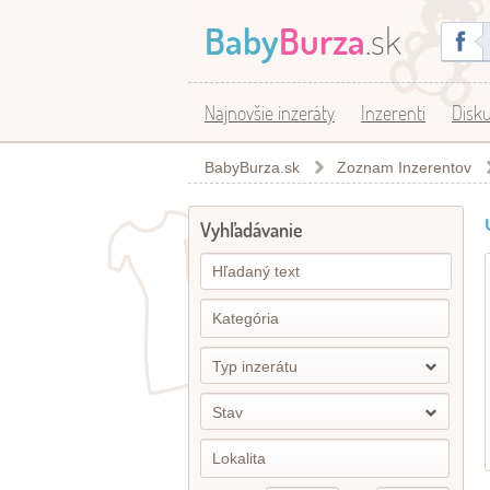
Baby
Burza
.sk
Najnovšie inzeráty
Inzerenti
Disku
BabyBurza.sk
Zoznam Inzerentov
Vyhľadávanie
Typ inzerátu
Stav