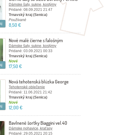
veľ.40
Dámske šaty, sukne, kostýmy
Pridané: 08.09.2021 21:47
Trnavský kraj (Senica)
Používané
aj
8,50 €
Nové malé čierne s falošným
šnurovaním H&M veľ.40
Dámske šaty, sukne, kostýmy
Pridané: 03.09.2021 00:33
Trnavský kraj (Senica)
Nové
aj
17,50 €
Nová tehotenská blúzka George
vel.42
Tehotenské oblečenie
Pridané: 11.06.2021 21:42
Trnavský kraj (Senica)
Nové
aj
12,00 €
Bavlnené šortky Biaggini vel.40
Dámske nohavice, kraťasy
Pridané: 29.05.2021 20:15