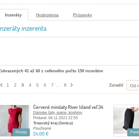
Inzeráty
Hodnotenia
Príspevky
Inzeráty inzerenta
Zobrazených 41 až 60 z celkového počtu 150 inzerátov
1
2
3
4
5
6
7
8
…
Zoradiť
Od n
Červené minišaty River Island veľ.34
Dámske šaty, sukne, kostýmy
Pridané: 06.11.2021 22:55
Trnavský kraj (Senica)
Používané
Predaj
Pred
24,00 €