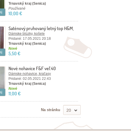
Trnavský kraj (Senica)
Používané
aj
10,00 €
Saténový pruhovaný letný top H&M,
XS
Dámske blúzky, košele
Pridané: 17.05.2021 20:18
Trnavský kraj (Senica)
Nové
aj
5,50 €
Nové nohavice F&F veľ.40
Dámske nohavice, kraťasy
Pridané: 02.05.2021 22:43
Trnavský kraj (Senica)
Nové
aj
11,00 €
Na stránku
20