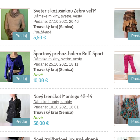
Sveter s kožušinkou Zebra veľ M
Dámske mikiny, svetre, vesty
Pridané: 27.10.2021 20:46
Trnavský kraj (Senica)
Používané
Predaj
Pred
5,50 €
Športový prehoz-bolero Rolfi Sport
veľ.46
Dámske mikiny, svetre, vesty
Pridané: 25.10.2021 18:11
Trnavský kraj (Senica)
Nové
Predaj
Pred
10,00 €
Nový trenčkot Montego 42-44
Dámske bundy, kabáty
Pridané: 10.10.2021 18:01
Trnavský kraj (Senica)
Nové
Predaj
Pred
58,00 €
Nové trojštvrťové luxusné vlnené