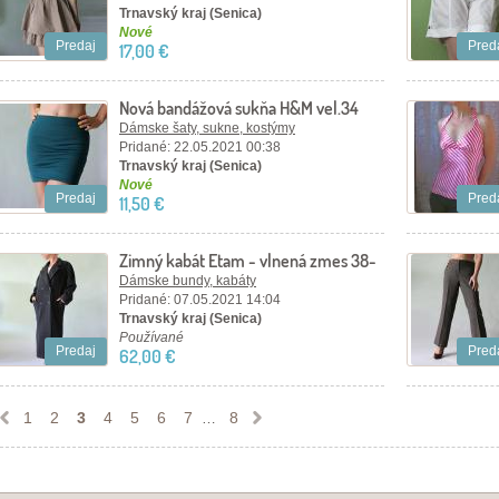
Trnavský kraj (Senica)
Nové
Predaj
Pred
17,00 €
Nová bandážová sukňa H&M vel.34
Dámske šaty, sukne, kostýmy
Pridané: 22.05.2021 00:38
Trnavský kraj (Senica)
Nové
Predaj
Pred
11,50 €
Zimný kabát Etam - vlnená zmes 38-
40
Dámske bundy, kabáty
Pridané: 07.05.2021 14:04
Trnavský kraj (Senica)
Používané
Predaj
Pred
62,00 €
1
2
3
4
5
6
7
8
…