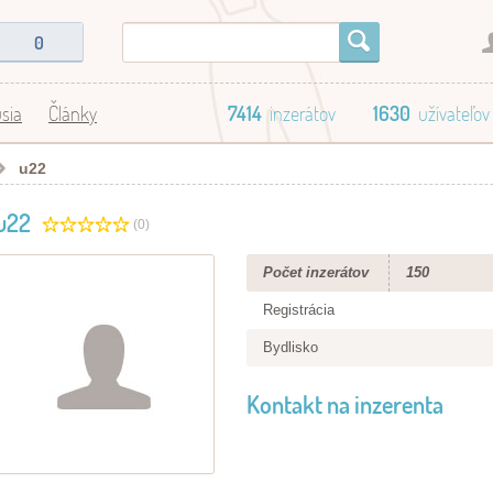
0
sia
Články
7414
inzerátov
1630
užívateľov
u22
u22
(0)
Počet inzerátov
150
Registrácia
Bydlisko
Kontakt na inzerenta