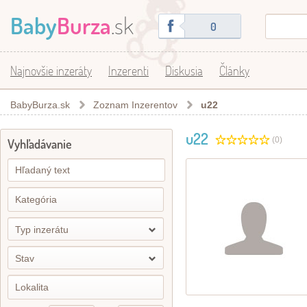
Baby
Burza
.sk
0
Najnovšie inzeráty
Inzerenti
Diskusia
Články
BabyBurza.sk
Zoznam Inzerentov
u22
u22
(0)
Vyhľadávanie
Typ inzerátu
Stav