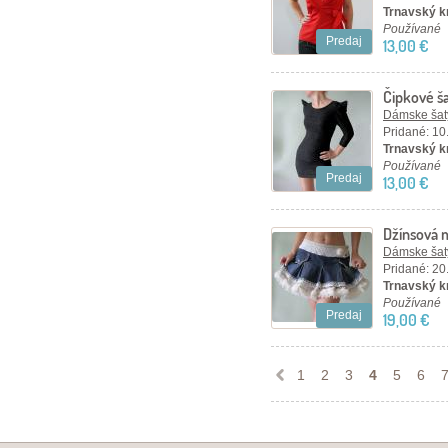
Trnavský kr
Používané
Predaj
13,00 €
Čipkové ša
Dámske šaty
Pridané: 10
Trnavský kr
Používané
Predaj
13,00 €
Džínsová m
kožušinko
Dámske šaty
Pridané: 20
Trnavský kr
Používané
Predaj
19,00 €
1
2
3
4
5
6