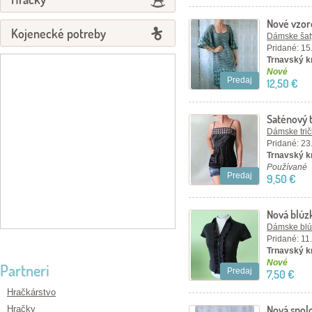
Nové vzor
Kojenecké potreby
Dámske šaty
Pridané: 15
Trnavský kr
Nové
Predaj
12,50 €
Saténový 
Dámske tričk
Pridané: 23
Trnavský kr
Používané
Predaj
9,50 €
Nová blúz
veľ 40
Dámske blúz
Pridané: 11
Trnavský kr
Nové
Partneri
Predaj
7,50 €
Hračkárstvo
Nová spol
Hračky