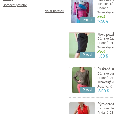
42
Tehotenské
Domáce potreby
Pridané: 15
ďalší partneri
Trnavský kr
Nové
Predaj
17,50 €
Nová puzd
F&F, veľ. 
Dámske šaty
Pridané: 01
Trnavský kr
Nové
Predaj
11,00 €
Prskané s
Dámske bun
Pridané: 07
Trnavský kr
Používané
Predaj
15,00 €
Sýto oranž
veľ.M
Dámske blúz
Pridané: 23