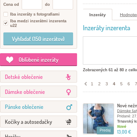
Cena od
do
Iba inzeráty s fotografiami
Inzeráty
Hodnote
Iba medzi inzerátmi inzerenta
u22
Inzeráty inzerenta
Obľúbené inzeráty
Zobrazených 61 až 80 z celk
Detské oblečenie
1
2
3
4
5
6
Dámske oblečenie
Nové nežn
Pánske oblečenie
veľ.S
Dámske šaty
Pridané: 27
Kočíky a autosedačky
Trnavský kr
Nové
Predaj
13,00 €
Hračky