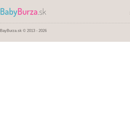
Baby
Burza
.sk
BayBurza.sk © 2013 - 2026